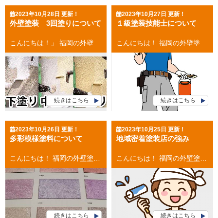
2023年10月28日 更新！
2023年10月27日 更新！
外壁塗装 3回塗りについて
１級塗装技能士について
こんにちは！」 福岡の外壁塗装・屋根塗装専門店の福岡ペイントです。 外壁塗装 3回塗りについて、今回は書きたいと思います。 目次 外壁塗装主な工程 外壁塗装 ３回塗りの工程 まとめ 外壁塗装主な工程 外壁塗装の主な工程は以下の通りになります。 １．足場設置 ２．高圧洗浄 ３．下地処理 ４．下塗り ５．中塗り ６．上塗り ７．足場解体 外壁塗装 3回塗り工程 ３回塗りの工程には 【下塗り】【中塗り】【上塗り】があります。 工程別にみていきましょう、 下塗り 高圧洗浄と下地処理が完了してまず最初に行うのが、下塗りです。 ●下塗りの目的 下塗りの目的は、下地面と上塗りの密着性を高めることです。 あとは下地面による上塗りの吸い込みを防止することなどです。 中塗り 中塗りは、仕上げ塗装の１回目で、 塗膜に充分な厚みを持たせフラットな下地を作ることが主な目的になります。 上塗り 上塗りは仕上げの２回目で、中塗りと同じ塗料で仕上げます。 ３度塗りで仕上げることで、 塗膜の充分な厚みと適正な耐久性を確保し、 また美観の向上にも繋がるわけです。 まとめ 外壁塗装は建物を守る重要な役割があります。 その中で3度塗りを必ず実施する事、そして工程ごとに 適切な乾燥時間を設けることが重要なポイントになります！ お気軽にご相談ください(^^♪ [mailform] お見積もり依頼はコチラから お電話のお問い合わせはコチラから 福岡県・福岡市 外壁塗装・屋根塗装 福岡ペイント 大池本店 福岡ペイントショールーム 福岡県福岡市南区大池1-23-15 TEL：0120-248-228 春日市・大野城市・那珂川市の外壁塗装・屋根塗装 ９月２日グランドオープン 福岡ペイント アクロスモール春日店 福岡ペイントショールーム 福岡県春日市春日５－１７（マツモトキヨシさんとなり） TEL：0120-248-228 👉お電話でのお問い合わせはコチラから
こんにちは！ 福岡の外壁塗装・屋根塗装専門店の福岡ペイントです。 １級建塗装能士について、今回は書きたいと思います。 目次 １級塗装技能士とは？ １級塗装技能士のここがすごい！ １級塗装技能士とは？ １級塗装技能士とは、外壁塗装の世界にも資格制度がありその最高峰が、 １級塗装技能士です 厚生労働省が所管している国家資格であり、取得することで 【塗装に関する十分な技術と能力を有していること】 が認定される資格です。 努力を惜しまず厳しい試験を乗り越えた【１級塗装技能士】を取得した職人は、 技術・知識とともに卓越していて仕事に対する意識が高いのは間違いありません！ １級塗装技能士のここがすごい！ １級塗装技能士は厳しい条件と試験をクリアした者のみ ●受験資格は実務実績７年以上 ●試験は学科と実技両方 ●合格率５０％の狭き門 １級塗装技能士の保有者は知識も技術も本物で一流の職人といえるでしょう。 [mailform] お見積もり依頼はコチラから お電話のお問い合わせはコチラから 福岡県・福岡市 外壁塗装・屋根塗装 福岡ペイント 大池本店 福岡ペイントショールーム 福岡県福岡市南区大池1-23-15 TEL：0120-248-228 春日市・大野城市・那珂川市の外壁塗装・屋根塗装 ９月２日グランドオープン 福岡ペイント アクロスモール春日店 福岡ペイントショールーム 福岡県春日市春日５－１７（マツモトキヨシさんとなり） TEL：0120-248-228 👉お電話でのお問い合わせはコチラから
続きはこちら
続きはこちら
2023年10月26日 更新！
2023年10月25日 更新！
多彩模様塗料について
地域密着塗装店の強み
こんにちは！ 福岡の外壁塗装・屋根塗装専門店の福岡ペイントです。 多彩模様塗料について、今回は書きたいと思います。 目次 多彩模様塗料とは？ 多彩模様塗料の大きなメリット 多彩模様塗料のデメリット 多彩模様塗料とは？ 多彩模様塗料とは、２色以上の液状、またはゲル状の色と粒が懸濁した塗料のことです。 見た目はまるで、天然石のようなお洒落な風合いになります。 一般的な塗料は、刷毛やローラーを使って単色でベタ塗りするため、 色によってはのっぺりとした印象の外壁になってしまうこともあります。 しかし、多彩模様塗料は１度の塗装で美しい多彩模様と凸凹感を出すことができるため デザイン性の優れた外壁に仕上げることができます！ 多彩模様塗料の大きなメリット 多彩模様塗料の大きなメリットにはすべて共通して言えるのは、 【高い意匠性】・【高い耐久性】・【安全性の高さ】 です！ ●意匠性・・・本物の石材のような風合いのデザイン ●耐久性・・・耐用年数は１５年前後 ●安全性・・・完全水性でにおいがなく環境にやさしい 多彩模様塗料のデメリット デメリット ●塗装の工程が多い 多彩模様塗装は特殊な塗料となるため、工程がおおくなります。 ●費用が高価である 多彩模様塗料は、ほかの塗料と比べて単価が高いため費用もかかります ●職人技術によって仕上がりが変わる 多彩模様塗料は一般的な塗料と、工程が違うため専門的な技術が必要になるからです。 お気軽にご相談ください(^^♪ [mailform] お見積もり依頼はコチラから お電話のお問い合わせはコチラから 福岡県・福岡市 外壁塗装・屋根塗装 福岡ペイント 大池本店 福岡ペイントショールーム 福岡県福岡市南区大池1-23-15 TEL：0120-248-228 春日市・大野城市・那珂川市の外壁塗装・屋根塗装 ９月２日グランドオープン 福岡ペイント アクロスモール春日店 福岡ペイントショールーム 福岡県春日市春日５－１７（マツモトキヨシさんとなり） TEL：0120-248-228 👉お電話でのお問い合わせはコチラから
こんにちは！ 福岡の外壁塗装・屋根塗装専門店の福岡ペイントです。 地域密着塗装店の強みについて、今回は書きたいと思います。 目次 地域密着塗装店とは？ 地域密着塗装店の強み 地域密着塗装店とは？ 外壁塗装・屋根塗装専門店の地域密着店とは、 その地域のスペシャリストということです！ その地域でお仕事をさせていただいているので、 地域の良い所、そうでないところも熟知しています！ どのようなおうちが多いにか、どのような素材で施工すれば長持ちするのか、 経験からお客様により良いご提案をさせていただきます。 地域密着塗装店の強み 地域密着塗装店の強み ●地域に合わせた適切な塗料を選定します ●少数精鋭で施工スタッフにきちんと作業案内が伝わりトラブルがない ●事前に、どんな人が作業に入るのか知ることができる ●施工期間中に職人が変わらない ●自社施工なので価格がリーズナブル ●トラブルの際にはすぐに駆け付けることができる まとめ 地域密着塗装店だからこそ、実現できる適正価格で高品質な塗装！ お客様がご安心できるご対応を提供させていただきます！ これまで積み重ねてきた信頼と実績に恥じぬよう、 誠心誠意ご対応させていただきます(^^♪ お気軽にご相談ください(^^♪ [mailform] お見積もり依頼はコチラから お電話のお問い合わせはコチラから 福岡県・福岡市 外壁塗装・屋根塗装 福岡ペイント 大池本店 福岡ペイントショールーム 福岡県福岡市南区大池1-23-15 TEL：0120-248-228 春日市・大野城市・那珂川市の外壁塗装・屋根塗装 ９月２日グランドオープン 福岡ペイント アクロスモール春日店 福岡ペイントショールーム 福岡県春日市春日５－１７（マツモトキヨシさんとなり） TEL：0120-248-228 👉お電話でのお問い合わせはコチラから
続きはこちら
続きはこちら