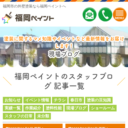
福岡市の外壁塗装なら福岡ペイントへ
MENU
塗装に関するマメ知識やイベントなど最新情報をお届け
します！
現場ブログ
福岡ペイントのスタッフブロ
グ 記事一覧
お知らせ
イベント情報
チラシ
春日市
塗装の豆知識
実績一覧
作業紹介
塗料性能
現場ブログ
ショールーム
スタッフの日常
未分類