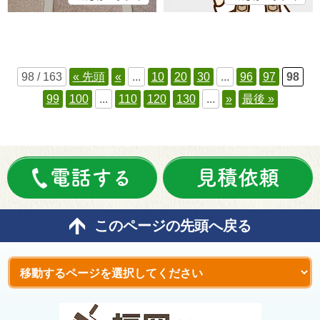
98 / 163
« 先頭
«
...
10
20
30
...
96
97
98
99
100
...
110
120
130
...
»
最後 »
電話する
見積依頼
このページの先頭へ戻る