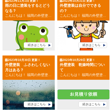
2023年11月1日 更新！
2023年10月31日 更新！
雨の日に塗装をするとどう
外壁塗装は自分でできる
なる？
の？
こんにちは！ 福岡の外壁塗装・屋根塗装専門店の福岡ペイントです。 雨の日に塗装をするとどうなるのかということについて、 今回は書きたいと思います。 目次 雨の日に塗装に塗装工事はできる？ 雨の日に塗装をするとどうなる？ 雨の日に塗装工事はできる？ ●雨の日に塗装工事はできるのでしょうか？ A 基本的には雨の日の外壁塗装工事はできません。 ●塗装工事中に雨が降ってきたら続ける場合もありますか？ A 基本的には雨が降ってきたら雨量によっては中止になる場合もあります。 雨の日に塗装工事をするとどうなるの？ 雨の日の塗装工事で影響する事 ●塗料への影響 塗料に雨などの不純物が混じってしまい、 塗膜の形成不良・ひび割れや変色など耐久性や仕上がりに関する 様々なトラブルが起こってしまいます。 ●安全面の影響 雨が降ると足場が滑りやすくなっていることから、 塗装工事を行う職人が雨で転倒するなどの危険性があります。 まとめ 雨の多い日でもきちんとした外壁塗装をするには、 実績のある業者選びが大切です。 後から後悔しないためにも、天候や湿度的確に判断して きちんとした作業をしてくれる優良な業者選びをしましょう！ お気軽にご相談ください(^^♪ [mailform] お見積もり依頼はコチラから お電話のお問い合わせはコチラから 福岡県・福岡市 外壁塗装・屋根塗装 福岡ペイント 大池本店 福岡ペイントショールーム 福岡県福岡市南区大池1-23-15 TEL：0120-248-228 春日市・大野城市・那珂川市の外壁塗装・屋根塗装 ９月２日グランドオープン 福岡ペイント アクロスモール春日店 福岡ペイントショールーム 福岡県春日市春日５－１７（マツモトキヨシさんとなり） TEL：0120-248-228 👉お電話でのお問い合わせはコチラから
こんにちは！ 福岡の外壁塗装・屋根塗装専門店の福岡ペイントです。 外壁塗装は自分でできるのかということについて、今回は書きたいと思います。 目次 外壁塗装は自分でできるの？ 外壁塗装自分でするメリット 外壁塗装自分でするデメリット 外壁塗装はでできるの？ 外壁塗装は自分でできるの？の質問に答えるならばそれは、 外壁塗装は自分でできます！！ ただし！！！ 多くの道具が必要であったり、いくつかの手順(工程)に分かれていたり 高所での作業になるため危険が伴ったりと多くの注意点が必要です。 ですので、外壁塗装の業者に依頼するのが間違いないでしょう！ 外壁塗装を自分でするメリット メリット ●費用を安く抑えられる ●好きなタイミングで塗装できる 外壁塗装を自分でするデメリット デメリット ●危険が伴う ●下地処理ができない場合がある 外壁塗装では、下地処理が甘いと雨漏りなど、 住宅劣化の原因になるため破損がひどい場合には 素人では修理ができない場合があります。 ●失敗する場合がある まとめ 外壁塗装は、手順や注意点をしっかりと押さえておけば可能ではあります。 外壁塗装を自分ですることで、費用を安く抑えたりなど様々なメリットもあります。 しかし、外壁塗装を自分でするには、危険もともないケガをする恐れもありますし、 仕上がりの差は確実に違います。 確実性を求めるのであれば、無理をせずに塗装のプロに依頼をしましょう！ お気軽にご相談ください(^^♪ [mailform] お見積もり依頼はコチラから お電話のお問い合わせはコチラから 福岡県・福岡市 外壁塗装・屋根塗装 福岡ペイント 大池本店 福岡ペイントショールーム 福岡県福岡市南区大池1-23-15 TEL：0120-248-228 春日市・大野城市・那珂川市の外壁塗装・屋根塗装 ９月２日グランドオープン 福岡ペイント アクロスモール春日店 福岡ペイントショールーム 福岡県春日市春日５－１７（マツモトキヨシさんとなり） TEL：0120-248-228 👉お電話でのお問い合わせはコチラから
続きはこちら
続きはこちら
2023年10月30日 更新！
2023年10月29日 更新！
外壁塗装 ふさわしくない
外壁塗装 乾燥時間につい
月はある？
て
こんにちは！ 福岡の外壁塗装・屋根塗装専門店の福岡ペイントです。 外壁塗装 ふさわしくない月はあるのかということについて、今回は書きたいと思います。 目的 外壁塗装にふさわしくない月はある？ 外壁塗装のベストタイミング 外壁塗装にふさわしくない月はあるの？ 前提として外壁塗装工事を行えない月というのはありません！ 天候や土地などの環境条件がクリアしていれば、 外壁塗装は１年通して行うことができます。 しかし、天候や環境の状況によっては、 塗装期間が長引いてしまったりすることはあります。 それは６月～９月です。 梅雨→真夏→台風と、夏場は外壁塗装にとって いやな天候が続きます。 工事がスムーズに続かない日が続きそうです。 しかし、外壁塗装はできるので安心してくださいね(^^♪ 外壁塗装のベストタイミング 外壁塗装のベストタイミングは １０月～１１月です。 １０～１１月の天候状況は、 比較的雨も少なく、湿度も安定しており、かつ秋になり気温もちょうどよく、 外壁塗装にはベストタイミングになります。 お気軽にご相談ください(^^♪ [mailform] お見積もり依頼はコチラから お電話のお問い合わせはコチラから 福岡県・福岡市 外壁塗装・屋根塗装 福岡ペイント 大池本店 福岡ペイントショールーム 福岡県福岡市南区大池1-23-15 TEL：0120-248-228 春日市・大野城市・那珂川市の外壁塗装・屋根塗装 ９月２日グランドオープン 福岡ペイント アクロスモール春日店 福岡ペイントショールーム 福岡県春日市春日５－１７（マツモトキヨシさんとなり） TEL：0120-248-228 👉お電話でのお問い合わせはコチラから
こんにちは！ 福岡の外壁塗装・屋根塗装専門店の福岡ペイントです。 外壁塗装 乾燥時間について、今回は書きたいと思います。 目的 外壁塗装 乾燥時間はどのくらい？ 外壁塗装 乾燥時間の各ステップ 外壁塗装 乾燥時間が変わる要因 外壁塗装 乾燥時間はどのくらい？ 塗料が乾燥するまでには４段階のステップがあり、各段階で乾燥時間が異なります。 乾燥時間を目安に次のステップに進めるかどうかを判断するため、 適切な時間を守ることが、美しい仕上がりにつながります。 外壁塗装 乾燥時間の各ステップ 各４段階のステップを紹介します。 接触乾燥 乾燥の第１段階は、塗装面を軽く指で触っても塗料が付着しない 【接触乾燥】です。 接触乾燥にかかる時間は塗装後１～２時間程度です。 半硬化乾燥 第２段階は、塗装面を指の腹でこすっても 塗装にしわ・よれが生じない【半硬化乾燥】です。 半硬化乾燥にかかる時間は数時間～翌日程度になります。 硬化乾燥 第３段階、塗膜を指でこすっても傷や指紋が付かない 【硬化乾燥】という状態です。 硬化乾燥にかかる時間は、塗装後およそ１週間です。 完全乾燥 第４段階は、【完全乾燥】という乾燥工程の最終ステップです。 完全乾燥には２週間程度の時間が必要で、 塗料の種類や天候によっては１か月～２か月かかる場合もあります。 外壁塗装の乾燥時間が変わる要因 外壁塗装では様々な要因によって乾燥時間が異なります。 ●塗装方法による違い ●塗料による違い ●季節による違い お気軽にご相談ください(^^♪ [mailform] お見積もり依頼はコチラから お電話のお問い合わせはコチラから 福岡県・福岡市 外壁塗装・屋根塗装 福岡ペイント 大池本店 福岡ペイントショールーム 福岡県福岡市南区大池1-23-15 TEL：0120-248-228 春日市・大野城市・那珂川市の外壁塗装・屋根塗装 ９月２日グランドオープン 福岡ペイント アクロスモール春日店 福岡ペイントショールーム 福岡県春日市春日５－１７（マツモトキヨシさんとなり） TEL：0120-248-228 👉お電話でのお問い合わせはコチラから
続きはこちら
続きはこちら