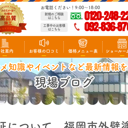
お電話ください！9:00～18:00
0120-248-2
新規のご相談
はこちら
092-836-87
工事中のお客様
はこちら
会社案内
お客様の口コミ
価格メニュー表
ショールー
マメ知識やイベントなど最新情報を
現場ブログ
証について 福岡市外壁