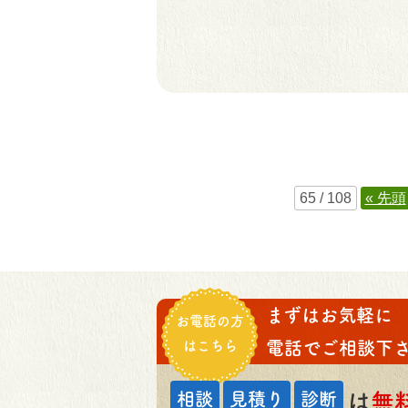
65 / 108
« 先頭
まずはお気軽に
お電話の方
はこちら
電話でご相談下さ
相談
見積り
診断
は
無