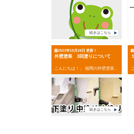
続きはこちら
2023年10月28日 更新！
外壁塗装 3回塗りについて
こんにちは！」 福岡の外壁塗装・屋根塗装専門店の福岡ペイントです。 外壁塗装 3回塗りについて、今回は書きたいと思います。 目次 外壁塗装主な工程 外壁塗装 ３回塗りの工程 まとめ 外壁塗装主な工程 外壁塗装の主な工程は以下の通りになります。 １．足場設置 ２．高圧洗浄 ３．下地処理 ４．下塗り ５．中塗り ６．上塗り ７．足場解体 外壁塗装 3回塗り工程 ３回塗りの工程には 【下塗り】【中塗り】【上塗り】があります。 工程別にみていきましょう、 下塗り 高圧洗浄と下地処理が完了してまず最初に行うのが、下塗りです。 ●下塗りの目的 下塗りの目的は、下地面と上塗りの密着性を高めることです。 あとは下地面による上塗りの吸い込みを防止することなどです。 中塗り 中塗りは、仕上げ塗装の１回目で、 塗膜に充分な厚みを持たせフラットな下地を作ることが主な目的になります。 上塗り 上塗りは仕上げの２回目で、中塗りと同じ塗料で仕上げます。 ３度塗りで仕上げることで、 塗膜の充分な厚みと適正な耐久性を確保し、 また美観の向上にも繋がるわけです。 まとめ 外壁塗装は建物を守る重要な役割があります。 その中で3度塗りを必ず実施する事、そして工程ごとに 適切な乾燥時間を設けることが重要なポイントになります！ お気軽にご相談ください(^^♪ [mailform] お見積もり依頼はコチラから お電話のお問い合わせはコチラから 福岡県・福岡市 外壁塗装・屋根塗装 福岡ペイント 大池本店 福岡ペイントショールーム 福岡県福岡市南区大池1-23-15 TEL：0120-248-228 春日市・大野城市・那珂川市の外壁塗装・屋根塗装 ９月２日グランドオープン 福岡ペイント アクロスモール春日店 福岡ペイントショールーム 福岡県春日市春日５－１７（マツモトキヨシさんとなり） TEL：0120-248-228 👉お電話でのお問い合わせはコチラから
続きはこちら