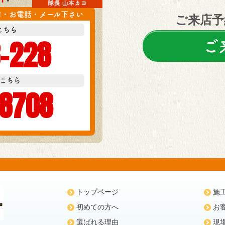
店・お電話・メール下さい
ご来店予
こちら
-228
ご
こちら
-8708
トップページ
施
初めての方へ
お
選ばれる理由
現