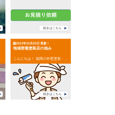
続きはこちら
2023年10月25日 更新！
地域密着塗装店の強み
模様塗料は１度の塗装で美しい多彩模様と凸凹感を出すことができるため デザイン性の優れた外壁に仕上げることができます！ 多彩模様塗料の大きなメリット 多彩模様塗料の大きなメリットにはすべて共通して言えるのは、 【高い意匠性】・【高い耐久性】・【安全性の高さ】 です！ ●意匠性・・・本物の石材のような風合いのデザイン ●耐久性・・・耐用年数は１５年前後 ●安全性・・・完全水性でにおいがなく環境にやさしい 多彩模様塗料のデメリット デメリット ●塗装の工程が多い 多彩模様塗装は特殊な塗料となるため、工程がおおくなります。 ●費用が高価である 多彩模様塗料は、ほかの塗料と比べて単価が高いため費用もかかります ●職人技術によって仕上がりが変わる 多彩模様塗料は一般的な塗料と、工程が違うため専門的な技術が必要になるからです。 お気軽にご相談ください(^^♪ [mailform] お見積もり依頼はコチラから お電話のお問い合わせはコチラから 福岡県・福岡市 外壁塗装・屋根塗装 福岡ペイント 大池本店 福岡ペイントショールーム 福岡県福岡市南区大池1-23-15 TEL：0120-248-228 春日市・大野城市・那珂川市の外壁塗装・屋根塗装 ９月２日グランドオープン 福岡ペイント アクロスモール春日店 福岡ペイントショールーム 福岡県春日市春日５－１７（マツモトキヨシさんとなり） TEL：0120-248-228 👉お電話でのお問い合わせはコチラから
こんにちは！ 福岡の外壁塗装・屋根塗装専門店の福岡ペイントです。 地域密着塗装店の強みについて、今回は書きたいと思います。 目次 地域密着塗装店とは？ 地域密着塗装店の強み 地域密着塗装店とは？ 外壁塗装・屋根塗装専門店の地域密着店とは、 その地域のスペシャリストということです！ その地域でお仕事をさせていただいているので、 地域の良い所、そうでないところも熟知しています！ どのようなおうちが多いにか、どのような素材で施工すれば長持ちするのか、 経験からお客様により良いご提案をさせていただきます。 地域密着塗装店の強み 地域密着塗装店の強み ●地域に合わせた適切な塗料を選定します ●少数精鋭で施工スタッフにきちんと作業案内が伝わりトラブルがない ●事前に、どんな人が作業に入るのか知ることができる ●施工期間中に職人が変わらない ●自社施工なので価格がリーズナブル ●トラブルの際にはすぐに駆け付けることができる まとめ 地域密着塗装店だからこそ、実現できる適正価格で高品質な塗装！ お客様がご安心できるご対応を提供させていただきます！ これまで積み重ねてきた信頼と実績に恥じぬよう、 誠心誠意ご対応させていただきます(^^♪ お気軽にご相談ください(^^♪ [mailform] お見積もり依頼はコチラから お電話のお問い合わせはコチラから 福岡県・福岡市 外壁塗装・屋根塗装 福岡ペイント 大池本店 福岡ペイントショールーム 福岡県福岡市南区大池1-23-15 TEL：0120-248-228 春日市・大野城市・那珂川市の外壁塗装・屋根塗装 ９月２日グランドオープン 福岡ペイント アクロスモール春日店 福岡ペイントショールーム 福岡県春日市春日５－１７（マツモトキヨシさんとなり） TEL：0120-248-228 👉お電話でのお問い合わせはコチラから
続きはこちら