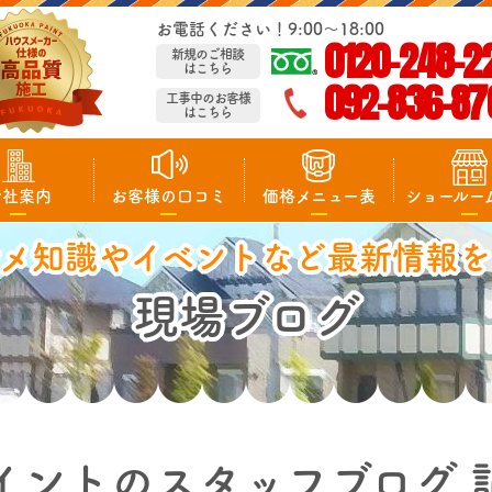
お電話ください！9:00～18:00
0120-248-2
新規のご相談
はこちら
092-836-87
工事中のお客様
はこちら
会社案内
お客様の口コミ
価格メニュー表
ショールー
マメ知識やイベントなど最新情報を
現場ブログ
イントのスタッフブログ 