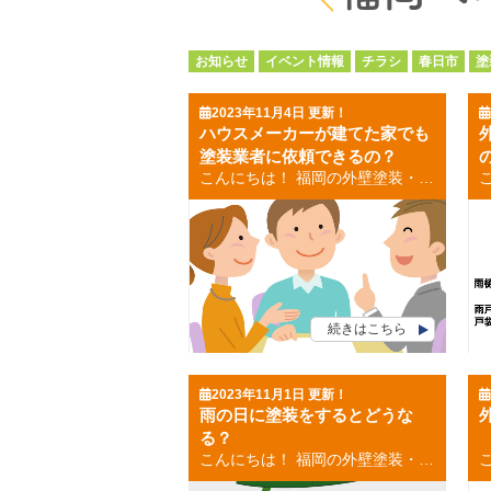
お知らせ
イベント情報
チラシ
春日市
塗
2023年11月4日 更新！
ハウスメーカーが建てた家でも
塗装業者に依頼できるの？
こんにちは！ 福岡の外壁塗装・屋根塗装専門店の福岡ペイントです。 ハウスメーカーが建てた家でも塗装業者に依頼ができるのか、 ということについて、今回は書きたいと思います。 目次 ハウスメーカーが建てた家でも塗装業者に依頼できるの？ 悪徳業者に注意！！ ハウスメーカーが建てた家でも塗装業者に依頼できるの？ ハウスメーカーさんで建てた家の場合、 リフォームもハウスメーカーさんに依頼する場合もあります。 しかし、外壁や屋根の塗装を外壁塗装業者に依頼してはいけないわけではありません！ ハウスメーカーさんに依頼した場合、ハウスメーカーさんは連帯している業者に仕事を依頼されます。 そこで、マージンが発生するため高額になる可能性もあります。 直接塗装業者に依頼した方が費用を抑えることができます。 悪徳業者に注意！！ 悪徳業者に注意！！ 塗装業者の中には悪徳業者もいます。 ほとんどの業者さんがいい業者さんなのですが、 一部では高額な費用を請求したり、必要不可欠な工程を省いて手抜き工事する 悪質な業者も中には見られます。 外壁塗装工事の手抜き工事は、明らかに早く劣化していきます。 ですので業者選びはとても重要です！！ お気軽にご相談ください(^^♪ [mailform] お見積もり依頼はコチラから お電話のお問い合わせはコチラから 福岡県・福岡市 外壁塗装・屋根塗装 福岡ペイント 大池本店 福岡ペイントショールーム 福岡県福岡市南区大池1-23-15 TEL：0120-248-228 春日市・大野城市・那珂川市の外壁塗装・屋根塗装 ９月２日グランドオープン 福岡ペイント アクロスモール春日店 福岡ペイントショールーム 福岡県春日市春日５－１７（マツモトキヨシさんとなり） TEL：0120-248-228 👉お電話でのお問い合わせはコチラから
続きはこちら
2023年11月1日 更新！
雨の日に塗装をするとどうな
る？
こんにちは！ 福岡の外壁塗装・屋根塗装専門店の福岡ペイントです。 雨の日に塗装をするとどうなるのかということについて、 今回は書きたいと思います。 目次 雨の日に塗装に塗装工事はできる？ 雨の日に塗装をするとどうなる？ 雨の日に塗装工事はできる？ ●雨の日に塗装工事はできるのでしょうか？ A 基本的には雨の日の外壁塗装工事はできません。 ●塗装工事中に雨が降ってきたら続ける場合もありますか？ A 基本的には雨が降ってきたら雨量によっては中止になる場合もあります。 雨の日に塗装工事をするとどうなるの？ 雨の日の塗装工事で影響する事 ●塗料への影響 塗料に雨などの不純物が混じってしまい、 塗膜の形成不良・ひび割れや変色など耐久性や仕上がりに関する 様々なトラブルが起こってしまいます。 ●安全面の影響 雨が降ると足場が滑りやすくなっていることから、 塗装工事を行う職人が雨で転倒するなどの危険性があります。 まとめ 雨の多い日でもきちんとした外壁塗装をするには、 実績のある業者選びが大切です。 後から後悔しないためにも、天候や湿度的確に判断して きちんとした作業をしてくれる優良な業者選びをしましょう！ お気軽にご相談ください(^^♪ [mailform] お見積もり依頼はコチラから お電話のお問い合わせはコチラから 福岡県・福岡市 外壁塗装・屋根塗装 福岡ペイント 大池本店 福岡ペイントショールーム 福岡県福岡市南区大池1-23-15 TEL：0120-248-228 春日市・大野城市・那珂川市の外壁塗装・屋根塗装 ９月２日グランドオープン 福岡ペイント アクロスモール春日店 福岡ペイントショールーム 福岡県春日市春日５－１７（マツモトキヨシさんとなり） TEL：0120-248-228 👉お電話でのお問い合わせはコチラから