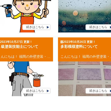
続きはこちら
続きはこちら
2023年10月27日 更新！
2023年10月26日 更新！
１級塗装技能士について
多彩模様塗料について
こんにちは！ 福岡の外壁塗装・屋根塗装専門店の福岡ペイントです。 １級建塗装能士について、今回は書きたいと思います。 目次 １級塗装技能士とは？ １級塗装技能士のここがすごい！ １級塗装技能士とは？ １級塗装技能士とは、外壁塗装の世界にも資格制度がありその最高峰が、 １級塗装技能士です 厚生労働省が所管している国家資格であり、取得することで 【塗装に関する十分な技術と能力を有していること】 が認定される資格です。 努力を惜しまず厳しい試験を乗り越えた【１級塗装技能士】を取得した職人は、 技術・知識とともに卓越していて仕事に対する意識が高いのは間違いありません！ １級塗装技能士のここがすごい！ １級塗装技能士は厳しい条件と試験をクリアした者のみ ●受験資格は実務実績７年以上 ●試験は学科と実技両方 ●合格率５０％の狭き門 １級塗装技能士の保有者は知識も技術も本物で一流の職人といえるでしょう。 [mailform] お見積もり依頼はコチラから お電話のお問い合わせはコチラから 福岡県・福岡市 外壁塗装・屋根塗装 福岡ペイント 大池本店 福岡ペイントショールーム 福岡県福岡市南区大池1-23-15 TEL：0120-248-228 春日市・大野城市・那珂川市の外壁塗装・屋根塗装 ９月２日グランドオープン 福岡ペイント アクロスモール春日店 福岡ペイントショールーム 福岡県春日市春日５－１７（マツモトキヨシさんとなり） TEL：0120-248-228 👉お電話でのお問い合わせはコチラから
こんにちは！ 福岡の外壁塗装・屋根塗装専門店の福岡ペイントです。 多彩模様塗料について、今回は書きたいと思います。 目次 多彩模様塗料とは？ 多彩模様塗料の大きなメリット 多彩模様塗料のデメリット 多彩模様塗料とは？ 多彩模様塗料とは、２色以上の液状、またはゲル状の色と粒が懸濁した塗料のことです。 見た目はまるで、天然石のようなお洒落な風合いになります。 一般的な塗料は、刷毛やローラーを使って単色でベタ塗りするため、 色によってはのっぺりとした印象の外壁になってしまうこともあります。 しかし、多彩
続きはこちら
続きはこちら