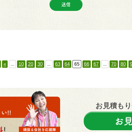
«
...
10
20
30
...
63
64
65
66
67
...
70
80
お見積もり
い!!
お
料
!