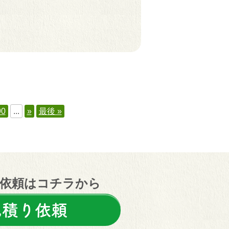
90
...
»
最後 »
依頼はコチラから
見積り依頼