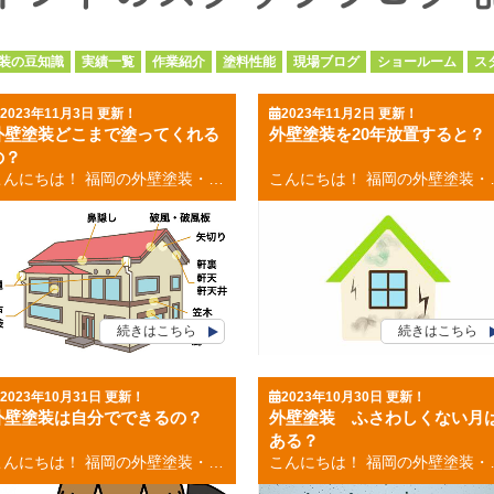
装の豆知識
実績一覧
作業紹介
塗料性能
現場ブログ
ショールーム
ス
2023年11月3日 更新！
2023年11月2日 更新！
外壁塗装どこまで塗ってくれる
外壁塗装を20年放置すると？
の？
こんにちは！ 福岡の外壁塗装・屋根塗装専門店の福岡ペイントです。 外壁塗装はどこまで塗ってくれるのかという疑問をお持ちの方も おられるとおもいますので、今回はそのことについて書きたいと思います。 目次 外壁塗装どこまで塗ってくれるの？ 外壁塗装の範囲 外壁塗装どこまで塗ってくれるの？ 外壁塗装というと家の壁だけの塗装と思う方もいらっしゃるかもしれませんが、 どこを塗装するかは、契約によって決まりますので、 見積の時にどこまで含まれているのかしっかり確認しておきましょう。 一般的な業者は付帯部分の塗装も行います。 外壁塗装の範囲 外壁塗装工事の範囲に入る部分は多いです。 塗装箇所の名称 雨樋・雨戸・軒天・破風・鼻隠しは、見積に入っている場合が多いです。 基本的に見積に入っていない部分は塗装されませんので、 特殊な場所を塗装してほしい場合には、契約時に相談するのが良いでしょう。 お気軽にご相談ください(^^♪ [mailform] お見積もり依頼はコチラから お電話のお問い合わせはコチラから 福岡県・福岡市 外壁塗装・屋根塗装 福岡ペイント 大池本店 福岡ペイントショールーム 福岡県福岡市南区大池1-23-15 TEL：0120-248-228 春日市・大野城市・那珂川市の外壁塗装・屋根塗装 ９月２日グランドオープン 福岡ペイント アクロスモール春日店 福岡ペイントショールーム 福岡県春日市春日５－１７（マツモトキヨシさんとなり） TEL：0120-248-228 👉お電話でのお問い合わせはコチラから
こんにちは！ 福岡の外壁塗装・屋根塗装専門店の福岡ペイントです。 外壁塗装を２０年放置するとどうなるのかということについて、今回は書きたいと思います。 目次 外壁塗装を２０年放置すると？ 外壁塗装を放置した最悪のケース 外壁塗装長持ちさせる方法 外壁塗装を放置しても問題ない外壁 外壁塗装を２０年放置すると？ 外壁塗装を２０年行っていない場合、すでに限界を迎えている可能性があります。 外壁や塗料の寿命は、一般的に１０年程度と言われており、 ２０年も放置していると、 外壁塗装が劣化しているサインがみられると思います。 １０年未
続きはこちら
続きはこちら
2023年10月31日 更新！
2023年10月30日 更新！
外壁塗装は自分でできるの？
外壁塗装 ふさわしくない月
ある？
こんにちは！ 福岡の外壁塗装・屋根塗装専門店の福岡ペイントです。 外壁塗装は自分でできるのかということについて、今回は書きたいと思います。 目次 外壁塗装は自分でできるの？ 外壁塗装自分でするメリット 外壁塗装自分でするデメリット 外壁塗装はでできるの？ 外壁塗装は自分でできるの？の質問に答えるならばそれは、 外壁塗装は自分でできます！！ ただし！！！ 多くの道具が必要であったり、いくつかの手順(工程)に分かれていたり 高所での作業になるため危険が伴ったりと多くの注意点が必要です。 ですので、外壁塗装の業者に依頼するのが間違いないでしょう！ 外壁塗装を自分でするメリット メリット ●費用を安く抑えられる ●好きなタイミングで塗装できる 外壁塗装を自分でするデメリット デメリット ●危険が伴う ●下地処理ができない場合がある 外壁塗装では、下地処理が甘いと雨漏りなど、 住宅劣化の原因になるため破損がひどい場合には 素人では修理ができない場合があります。 ●失敗する場合がある まとめ 外壁塗装は、手順や注意点をしっかりと押さえておけば可能ではあります。 外壁塗装を自分ですることで、費用を安く抑えたりなど様々なメリットもあります。 しかし、外壁塗装を自分でするには、危険もともないケガをする恐れもありますし、 仕上がりの差は確実に違います。 確実性を求めるのであれば、無理をせずに塗装のプロに依頼をしましょう！ お気軽にご相談ください(^^♪ [mailform] お見積もり依頼はコチラから お電話のお問い合わせはコチラから 福岡県・福岡市 外壁塗装・屋根塗装 福岡ペイント 大池本店 福岡ペイントショールーム 福岡県福岡市南区大池1-23-15 TEL：0120-248-228 春日市・大野城市・那珂川市の外壁塗装・屋根塗装 ９月２日グランドオープン 福岡ペイント アクロスモール春日店 福岡ペイントショールーム 福岡県春日市春日５－１７（マツモトキヨシさんとなり） TEL：0120-248-228 👉お電話でのお問い合わせはコチラから
こんにちは！ 福岡の外壁塗装・屋根塗装専門店の福岡ペイントです。 外壁塗装 ふさわしくない月はあるのかということについて、今回は書きたいと思います。 目的 外壁塗装にふさわしくない月はある？ 外壁塗装のベストタイミング 外壁塗装にふさわしくない月はあるの？ 前提として外壁塗装工事を行えない月というのはありません！ 天候や土地などの環境条件がクリアしていれば、 外壁塗装は１年通して行うことができます。 しかし