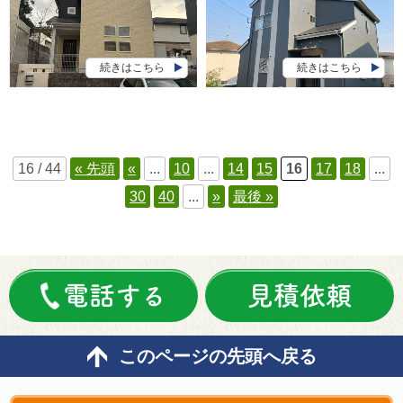
続きはこちら
続きはこちら
16 / 44
« 先頭
«
...
10
...
14
15
16
17
18
...
30
40
...
»
最後 »
電話する
見積依頼
このページの先頭へ戻る