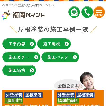
福岡市の外壁塗装なら福岡ペイントへ
MENU
屋根塗装の施工事例一覧
工事内容
施工地域
施工カラー
施工パック
施工価格
金額公開中
外壁塗装
屋根塗装
外壁塗装
屋根塗装
那珂川市
福岡市南区
その他工事
その他工事