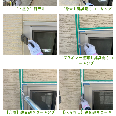
【上塗り】軒天井
【撤去】建具廻りコーキング
【プライマー塗布】建具廻りコ
ーキング
【充填】建具廻りコーキング
【へら均し】建具廻りコーキ