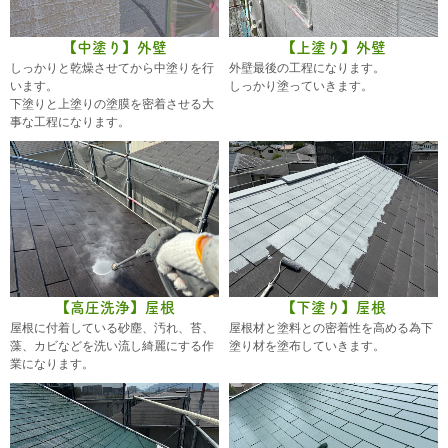
【中塗り】外壁
【上塗り】外壁
しっかりと乾燥させてから中塗りを行
外壁最後の工程になります。
います。
しっかり塗っていきます。
下塗りと上塗りの塗膜を密着させる大
事な工程になります。
【高圧洗浄】屋根
【下塗り】屋根
屋根に付着している砂塵、汚れ、苔、
屋根材と塗料との密着性を高める為下
藻、カビなどを洗い流し綺麗にする作
塗り材を塗布していきます。
業になります。