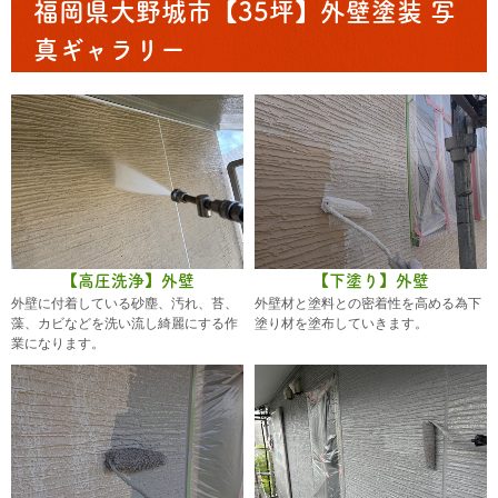
福岡県大野城市【35坪】外壁塗装 写
真ギャラリー
【高圧洗浄】外壁
【下塗り】外壁
外壁に付着している砂塵、汚れ、苔、
外壁材と塗料との密着性を高める為下
藻、カビなどを洗い流し綺麗にする作
塗り材を塗布していきます。
業になります。