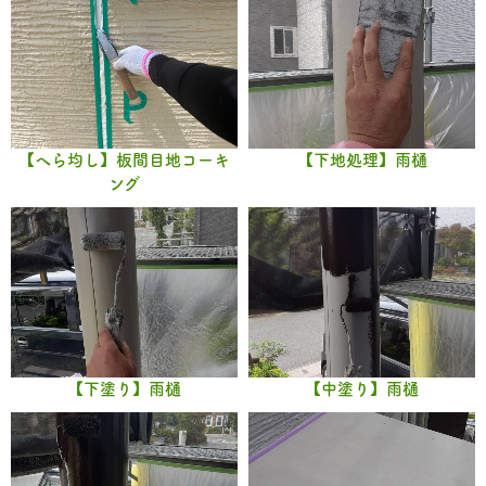
【へら均し】板間目地コーキ
【下地処理】雨樋
ング
【下塗り】雨樋
【中塗り】雨樋