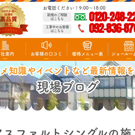
お電話ください！9:00～18:00
0120-248-2
新規のご相談
はこちら
092-836-87
工事中のお客様
はこちら
会社案内
お客様の口コミ
価格メニュー表
ショールー
マメ知識やイベントなど最新情報を
現場ブログ
アスファルトシングルの施