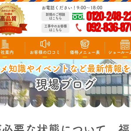
お電話ください！9:00～18:00
0120-248-2
新規のご相談
はこちら
092-836-87
工事中のお客様
はこちら
会社案内
お客様の口コミ
価格メニュー表
ショールー
マメ知識やイベントなど最新情報を
現場ブログ
が必要な状態について 福