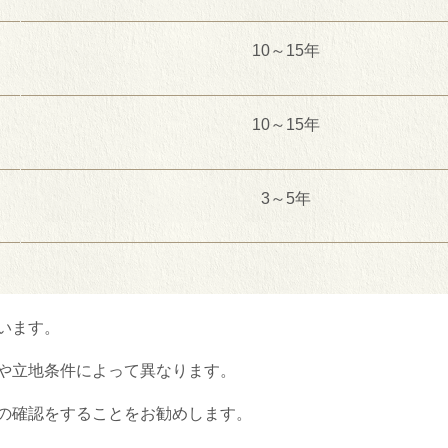
10～
15
年
10～
15
年
3～
5
年
います。
や立地条件によって異なります。
の確認をすることをお勧めします。