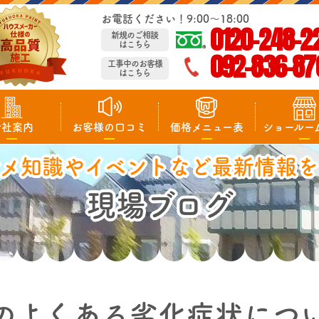
お電話ください！9:00～18:00
0120-248-2
新規のご相談
はこちら
092-836-87
工事中のお客様
はこちら
会社案内
お客様の口コミ
価格メニュー表
ショールー
マメ知識やイベントなど最新情報を
現場ブログ
のよくある劣化症状につ