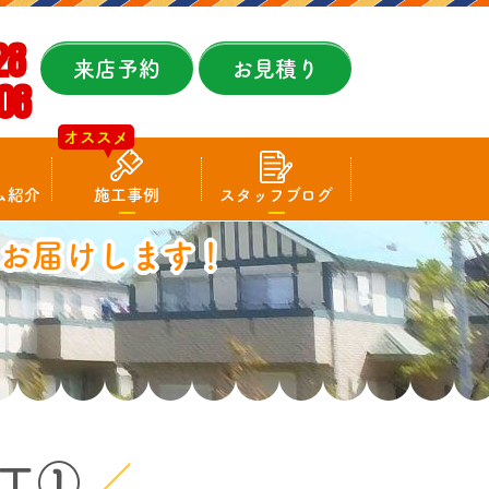
28
来店予約
お見積り
08
オススメ
ム紹介
施工事例
スタッフブログ
お届けします！
工①