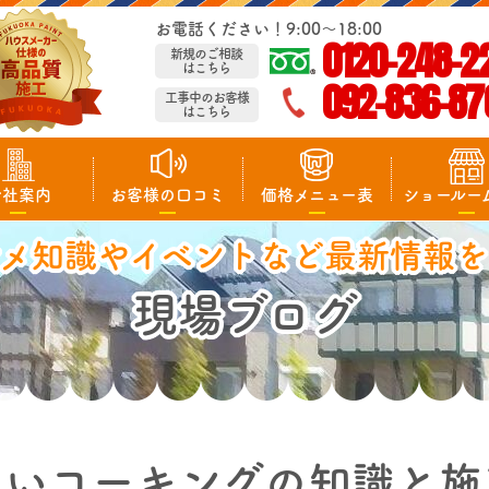
お電話ください！9:00～18:00
0120-248-2
新規のご相談
はこちら
092-836-87
工事中のお客様
はこちら
会社案内
お客様の口コミ
価格メニュー表
ショールー
マメ知識やイベントなど最新情報を
現場ブログ
しいコーキングの知識と施