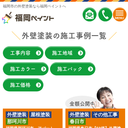
福岡市の外壁塗装なら福岡ペイントへ
MENU
外壁塗装の施工事例一覧
工事内容
施工地域
施工カラー
施工パック
施工価格
金額公開中
外壁塗装
屋根塗装
外壁塗装
その他工事
那珂川市
春日市
アパート塗装