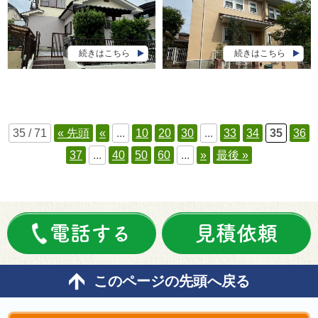
続きはこちら
続きはこちら
35 / 71
« 先頭
«
...
10
20
30
...
33
34
35
36
37
...
40
50
60
...
»
最後 »
電話する
見積依頼
このページの先頭へ戻る