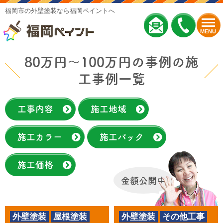
福岡市の外壁塗装なら福岡ペイントへ
MENU
80万円～100万円の事例の施
工事例一覧
工事内容
施工地域
施工カラー
施工パック
施工価格
金額公開中
外壁塗装
屋根塗装
外壁塗装
その他工事