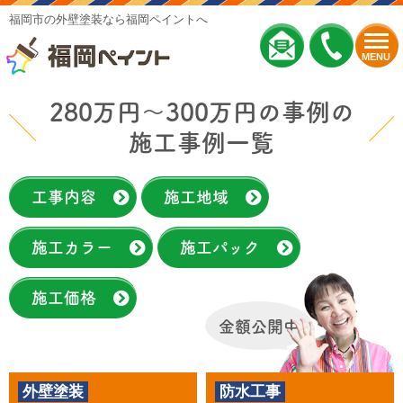
福岡市の外壁塗装なら福岡ペイントへ
MENU
280万円～300万円の事例の
施工事例一覧
工事内容
施工地域
施工カラー
施工パック
施工価格
金額公開中
外壁塗装
防水工事