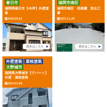
春日市
福岡市南区
屋根カバー工事
福岡県春日市【45坪】外壁塗
福岡市南区 幼稚園 防水工
その他工事
装
事
2026.05.22
2023.11.29
続きはこちら
続きはこちら
外壁塗装
屋根塗装
大野城市
福岡県大野城市【アパート】
外壁・屋根塗装
2023.01.08