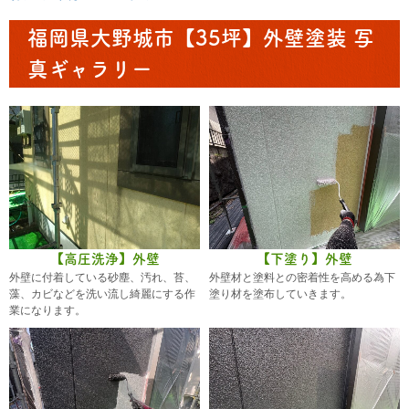
福岡県大野城市【35坪】外壁塗装 写
真ギャラリー
【高圧洗浄】外壁
【下塗り】外壁
外壁に付着している砂塵、汚れ、苔、
外壁材と塗料との密着性を高める為下
藻、カビなどを洗い流し綺麗にする作
塗り材を塗布していきます。
業になります。