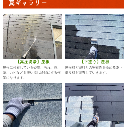
真ギャラリー
【高圧洗浄】屋根
【下塗り】屋根
屋根に付着している砂塵、汚れ、苔、
屋根材と塗料との密着性を高める為下
藻、カビなどを洗い流し綺麗にする作
塗り材を塗布していきます。
業になります。