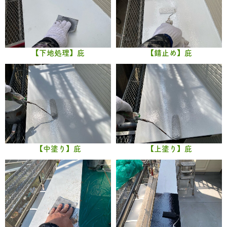
【下地処理】庇
【錆止め】庇
【中塗り】庇
【上塗り】庇