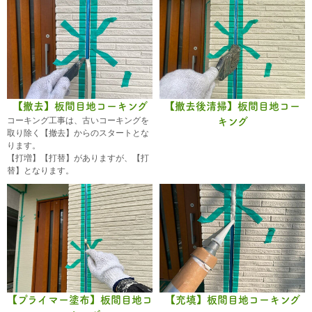
【撤去】板間目地コーキング
【撤去後清掃】板間目地コー
コーキング工事は、古いコーキングを
キング
取り除く【撤去】からのスタートとな
ります。
【打増】【打替】がありますが、【打
替】となります。
【プライマー塗布】板間目地コ
【充填】板間目地コーキング