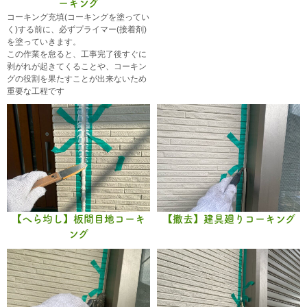
ーキング
コーキング充填(コーキングを塗ってい
く)する前に、必ずプライマー(接着剤)
を塗っていきます。
この作業を怠ると、工事完了後すぐに
剥がれが起きてくることや、コーキン
グの役割を果たすことが出来ないため
重要な工程です
【へら均し】板間目地コーキ
【撤去】建具廻りコーキング
ング