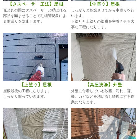
【タスペーサー工法】屋根
【中塗り】屋根
瓦と瓦の間にタスペーサーと呼ばれる
しっかりと乾燥させてから中塗りを行
部品を噛ませることで毛細管現象によ
います。
る雨漏りを防止します。
下塗りと上塗りの塗膜を密着させる大
事な工程になります。
【上塗り】屋根
【高圧洗浄】外壁
屋根最後の工程になります。
外壁に付着している砂塵、汚れ、苔、
しっかり塗っていきます。
藻、カビなどを洗い流し綺麗にする作
業になります。