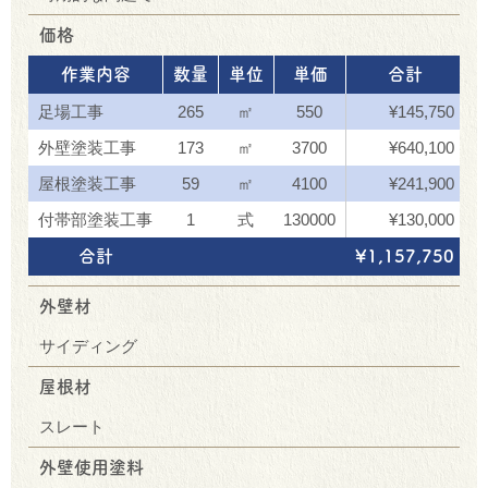
価格
作業内容
数量
単位
単価
合計
足場工事
265
㎡
550
¥145,750
外壁塗装工事
173
㎡
3700
¥640,100
屋根塗装工事
59
㎡
4100
¥241,900
付帯部塗装工事
1
式
130000
¥130,000
合計
¥1,157,750
外壁材
サイディング
屋根材
スレート
外壁使用塗料