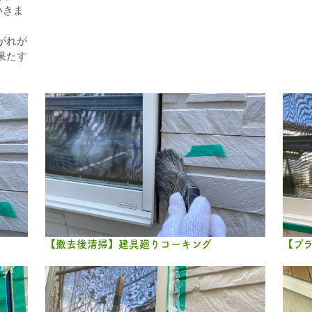
いきま
がれが
果たす
【撤去後清掃】建具廻りコーキング
【プ