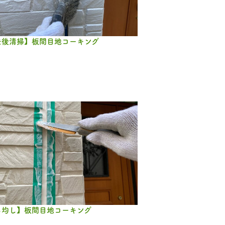
去後清掃】板間目地コーキング
ら均し】板間目地コーキング