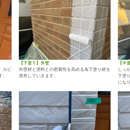
【下塗り】外壁
【中
、カビ
外壁材と塗料との密着性を高める為下塗り材を
しっ
す。
塗布していきます。
下塗
にな