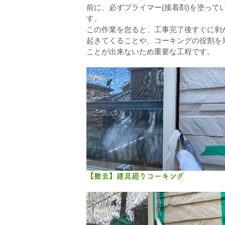
前に、必ずプライマー(接着剤)を塗って
す。
この作業を怠ると、工事完了後すぐに剥
起きてくることや、コーキングの役割を
ことが出来ないため重要な工程です。
【撤去】建具廻りコーキング