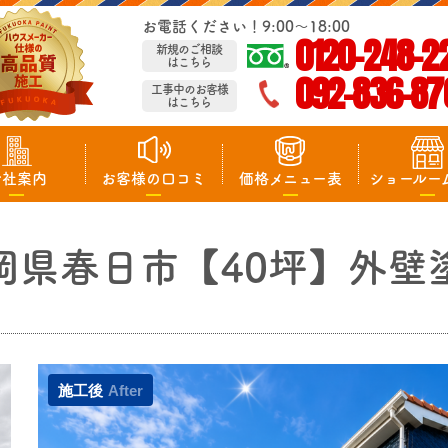
お電話ください！9:00～18:00
0120-248-2
新規のご相談
はこちら
092-836-87
工事中のお客様
はこちら
会社案内
お客様の口コミ
価格メニュー表
ショールー
岡県春日市【40坪】外壁
施工後
After