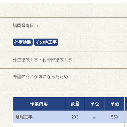
福岡県春日市
外壁塗装
その他工事
外壁塗装工事・付帯部塗装工事
外壁の汚れが気になったため
作業内容
数量
単位
単価
足場工事
293
㎡
550