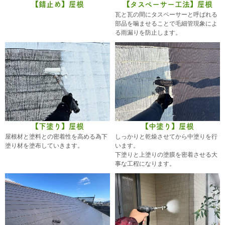
【錆止め】屋根
【タスペーサー工法】屋根
瓦と瓦の間にタスペーサーと呼ばれる
部品を噛ませることで毛細管現象によ
る雨漏りを防止します。
【下塗り】屋根
【中塗り】屋根
屋根材と塗料との密着性を高める為下
しっかりと乾燥させてから中塗りを行
塗り材を塗布していきます。
います。
下塗りと上塗りの塗膜を密着させる大
事な工程になります。