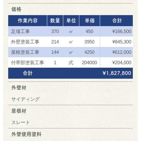
価格
作業内容
数量
単位
単価
合計
足場工事
370
㎡
450
¥166,500
外壁塗装工事
214
㎡
3950
¥845,300
屋根塗装工事
144
㎡
4250
¥612,000
付帯部塗装工事
1
式
204000
¥204,000
合計
¥1,827,800
外壁材
サイディング
屋根材
スレート
外壁使用塗料