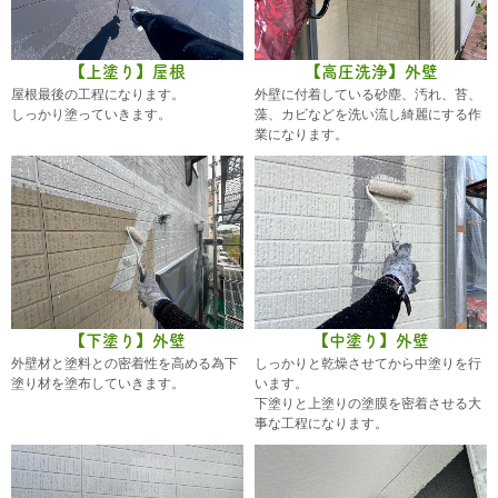
【上塗り】屋根
【高圧洗浄】外壁
屋根最後の工程になります。
外壁に付着している砂塵、汚れ、苔、
しっかり塗っていきます。
藻、カビなどを洗い流し綺麗にする作
業になります。
【下塗り】外壁
【中塗り】外壁
外壁材と塗料との密着性を高める為下
しっかりと乾燥させてから中塗りを行
塗り材を塗布していきます。
います。
下塗りと上塗りの塗膜を密着させる大
事な工程になります。