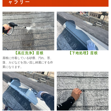
ャラリー
【高圧洗浄】屋根
【下地処理】屋根
屋根に付着している砂塵、汚れ、苔、
藻、カビなどを洗い流し綺麗にする作
業になります。