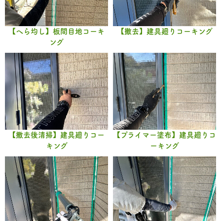
【へら均し】板間目地コーキ
【撤去】建具廻りコーキング
ング
【撤去後清掃】建具廻りコー
【プライマー塗布】建具廻りコ
キング
ーキング