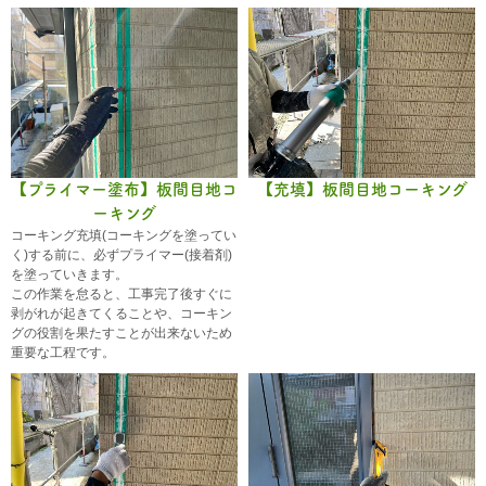
【プライマー塗布】板間目地コ
【充填】板間目地コーキング
ーキング
コーキング充填(コーキングを塗ってい
く)する前に、必ずプライマー(接着剤)
を塗っていきます。
この作業を怠ると、工事完了後すぐに
剥がれが起きてくることや、コーキン
グの役割を果たすことが出来ないため
重要な工程です。