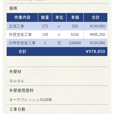
価格
作業内容
数量
単位
単価
合計
足場工事
272
㎡
550
¥149,600
外壁塗装工事
135
㎡
5150
¥695,250
付帯部塗装工事
1
式
134000
¥134,000
合計
¥978,850
外壁材
モルタル
外壁使用塗料
オーデフレッシュSi100Ⅲ
工事日数