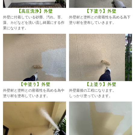
【高圧洗浄】外壁
【下塗り】外壁
外壁に付着している砂塵、汚れ、苔、
外壁材と塗料との密着性を高める為下
藻、カビなどを洗い流し綺麗にする作
塗り材を塗布していきます。
業になります。
【中塗り】外壁
【上塗り】外壁
外壁材と塗料との密着性を高める為中
外壁最後の工程になります。
塗り材を塗布していきます。
しっかり塗っていきます。