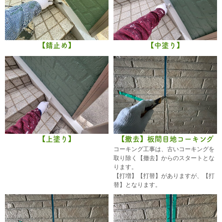
【錆止め】
【中塗り】
【上塗り】
【撤去】板間目地コーキング
コーキング工事は、古いコーキングを
取り除く【撤去】からのスタートとな
ります。
【打増】【打替】がありますが、【打
替】となります。