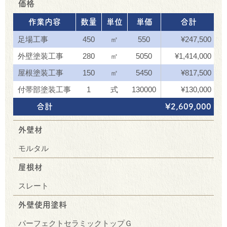
価格
作業内容
数量
単位
単価
合計
足場工事
450
㎡
550
¥247,500
外壁塗装工事
280
㎡
5050
¥1,414,000
屋根塗装工事
150
㎡
5450
¥817,500
付帯部塗装工事
1
式
130000
¥130,000
合計
¥2,609,000
外壁材
モルタル
屋根材
スレート
外壁使用塗料
パーフェクトセラミックトップＧ