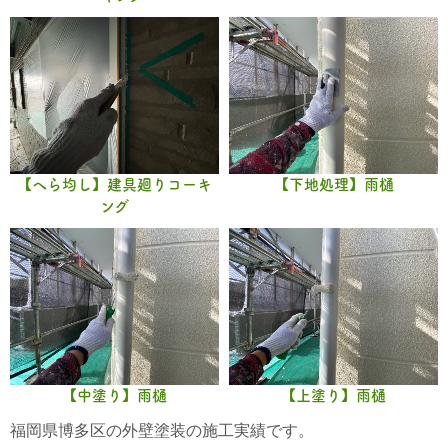
【へら均し】建具廻りコーキ
【下地処理】雨樋
ング
【中塗り】雨樋
【上塗り】雨樋
福岡県博多区の外壁塗装の施工実績です。