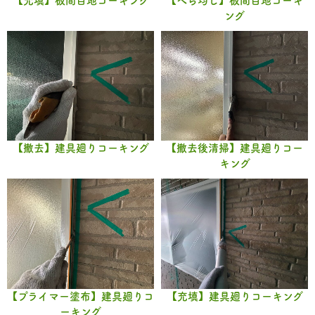
【充填】板間目地コーキング
【へら均し】板間目地コーキ
ング
【撤去】建具廻りコーキング
【撤去後清掃】建具廻りコー
キング
【プライマー塗布】建具廻りコ
【充填】建具廻りコーキング
ーキング