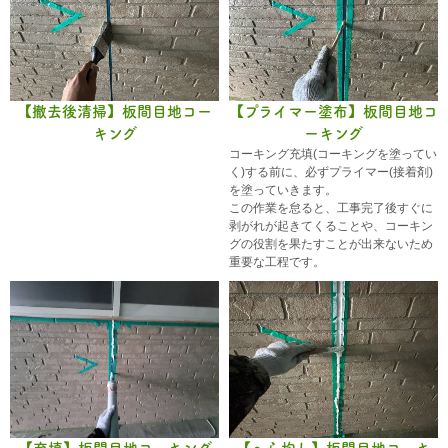
【撤去後清掃】板間目地コー
【プライマー塗布】板間目地コ
キング
ーキング
コーキング充填(コーキングを塗ってい
く)する前に、必ずプライマー(接着剤)
を塗っていきます。
この作業を怠ると、工事完了後すぐに
剥がれが起きてくることや、コーキン
グの役割を果たすことが出来ないため
重要な工程です。