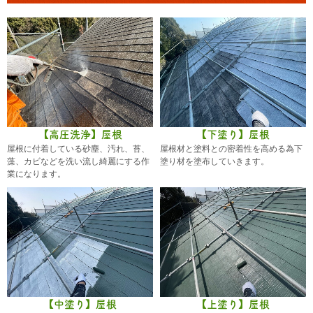
【高圧洗浄】屋根
【下塗り】屋根
屋根に付着している砂塵、汚れ、苔、
屋根材と塗料との密着性を高める為下
藻、カビなどを洗い流し綺麗にする作
塗り材を塗布していきます。
業になります。
【中塗り】屋根
【上塗り】屋根