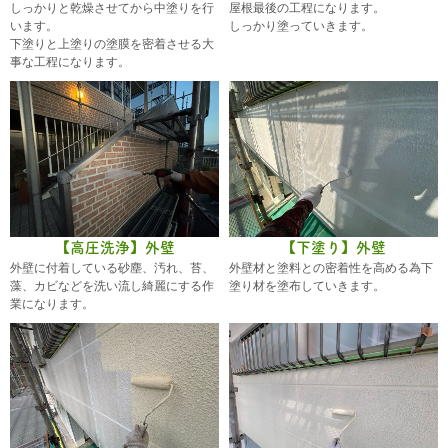
しっかりと乾燥させてから中塗りを行
屋根最後の工程になります。
います。
しっかり塗っていきます。
下塗りと上塗りの塗膜を密着させる大
事な工程になります。
【高圧洗浄】外壁
【下塗り】外壁
外壁に付着している砂塵、汚れ、苔、
外壁材と塗料との密着性を高める為下
藻、カビなどを洗い流し綺麗にする作
塗り材を塗布していきます。
業になります。