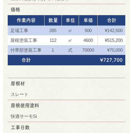
価格
作業内容
数量
単位
単価
合計
足場工事
285
㎡
500
¥142,500
屋根塗装工事
112
㎡
4600
¥515,200
付帯部塗装工事
1
式
70000
¥70,000
合計
¥727,700
屋根材
スレート
屋根使用塗料
快適サーモSi
工事日数