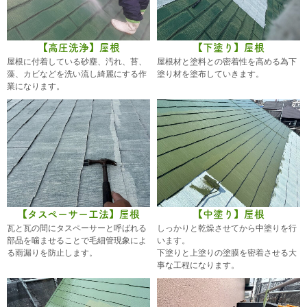
【高圧洗浄】屋根
【下塗り】屋根
屋根に付着している砂塵、汚れ、苔、
屋根材と塗料との密着性を高める為下
藻、カビなどを洗い流し綺麗にする作
塗り材を塗布していきます。
業になります。
【タスペーサー工法】屋根
【中塗り】屋根
瓦と瓦の間にタスペーサーと呼ばれる
しっかりと乾燥させてから中塗りを行
部品を噛ませることで毛細管現象によ
います。
る雨漏りを防止します。
下塗りと上塗りの塗膜を密着させる大
事な工程になります。