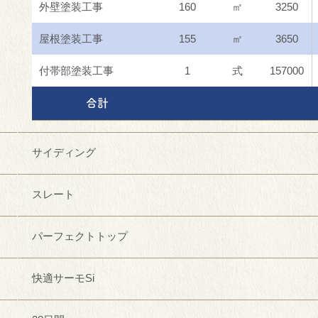
外壁塗装工事
160
㎡
3250
屋根塗装工事
155
㎡
3650
付帯部塗装工事
1
式
157000
合計
サイディング
スレート
パーフェクトトップ
快適サーモSi