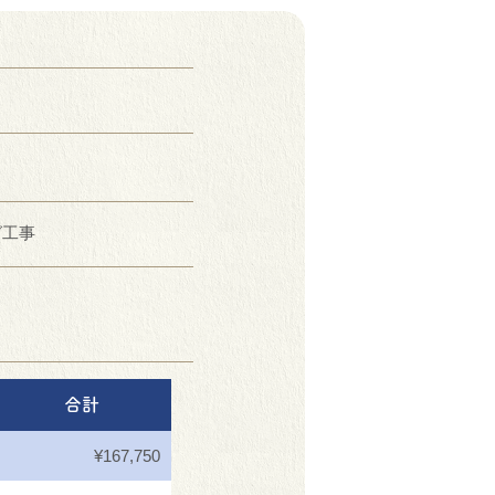
グ工事
合計
¥167,750