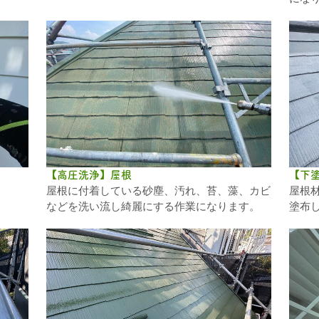
【高圧洗浄】屋根
【下
屋根に付着している砂塵、汚れ、苔、藻、カビ
屋根
などを洗い流し綺麗にする作業になります。
塗布