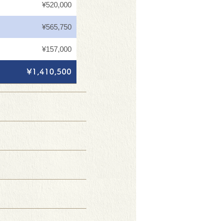
¥520,000
¥565,750
¥157,000
¥1,410,500