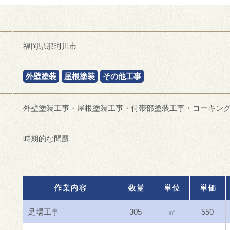
福岡県那珂川市
外壁塗装
屋根塗装
その他工事
外壁塗装工事・屋根塗装工事・付帯部塗装工事・コーキン
時期的な問題
作業内容
数量
単位
単価
足場工事
305
㎡
550