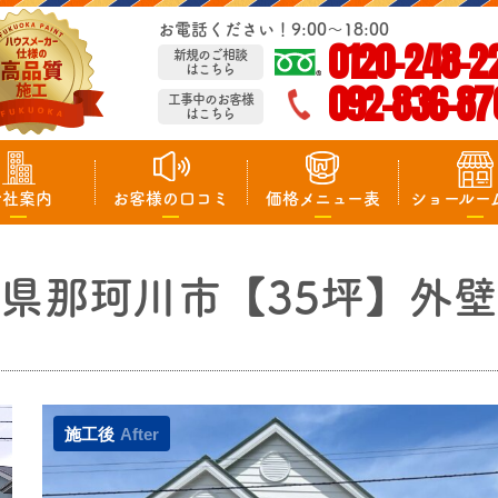
お電話ください！9:00～18:00
0120-248-2
新規のご相談
はこちら
092-836-87
工事中のお客様
はこちら
会社案内
お客様の口コミ
価格メニュー表
ショールー
県那珂川市【35坪】外
施工後
After