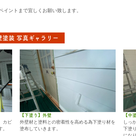
ペイントまで宜しくお願い致します。
壁塗装 写真ギャラリー
【下塗り】外壁
【中
、カビ
外壁材と塗料との密着性を高める為下塗り材を
しっ
す。
塗布していきます。
下塗
にな