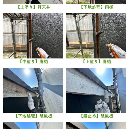
【上塗り】軒天井
【下地処理】雨樋
【中塗り】雨樋
【上塗り】雨樋
【下地処理】破風板
【錆止め】破風板