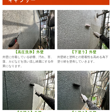
【高圧洗浄】外壁
【下塗り】外壁
外壁に付着している砂塵、汚れ、苔、
外壁材と塗料との密着性を高める為下
藻、カビなどを洗い流し綺麗にする作
塗り材を塗布していきます。
業になります。