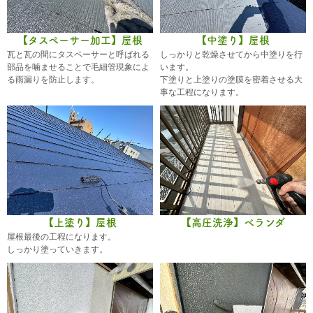
【タスペーサー加工】屋根
【中塗り】屋根
瓦と瓦の間にタスペーサーと呼ばれる
しっかりと乾燥させてから中塗りを行
部品を噛ませることで毛細管現象によ
います。
る雨漏りを防止します。
下塗りと上塗りの塗膜を密着させる大
事な工程になります。
【上塗り】屋根
【高圧洗浄】ベランダ
屋根最後の工程になります。
しっかり塗っていきます。