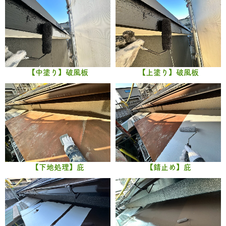
【中塗り】破風板
【上塗り】破風板
【下地処理】庇
【錆止め】庇