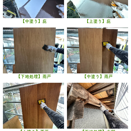
【中塗り】庇
【上塗り】庇
【下地処理】雨戸
【中塗り】雨戸