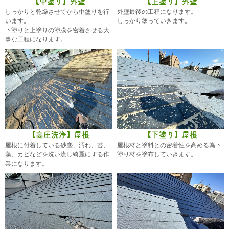
【中塗り】外壁
【上塗り】外壁
しっかりと乾燥させてから中塗りを行
外壁最後の工程になります。
います。
しっかり塗っていきます。
下塗りと上塗りの塗膜を密着させる大
事な工程になります。
【高圧洗浄】屋根
【下塗り】屋根
屋根に付着している砂塵、汚れ、苔、
屋根材と塗料との密着性を高める為下
藻、カビなどを洗い流し綺麗にする作
塗り材を塗布していきます。
業になります。