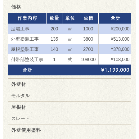
価格
作業内容
数量
単位
単価
合計
足場工事
200
㎡
1000
¥200,000
外壁塗装工事
135
㎡
3800
¥513,000
屋根塗装工事
140
㎡
2700
¥378,000
付帯部塗装工事
1
式
108000
¥108,000
合計
¥1,199,000
外壁材
モルタル
屋根材
スレート
外壁使用塗料