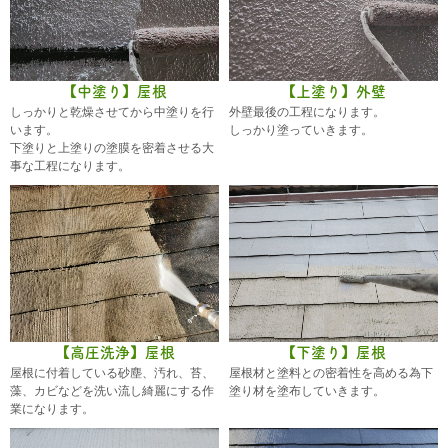
【中塗り】屋根
【上塗り】外壁
しっかりと乾燥させてから中塗りを行
外壁最後の工程になります。
います。
しっかり塗っていきます。
下塗りと上塗りの塗膜を密着させる大
事な工程になります。
【高圧洗浄】屋根
【下塗り】屋根
屋根に付着している砂塵、汚れ、苔、
屋根材と塗料との密着性を高める為下
藻、カビなどを洗い流し綺麗にする作
塗り材を塗布していきます。
業になります。