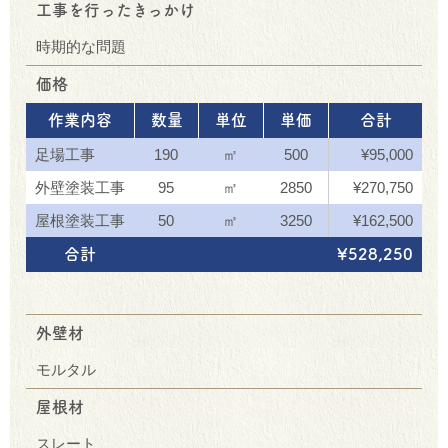
工事を行ったきっかけ
時期的な問題
価格
作業内容
数量
単位
単価
合計
足場工事
190
㎡
500
¥95,000
外壁塗装工事
95
㎡
2850
¥270,750
屋根塗装工事
50
㎡
3250
¥162,500
合計
¥528,250
外壁材
モルタル
屋根材
スレート