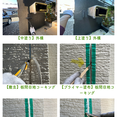
【中塗り】外構
【上塗り】外構
【撤去】板間目地コーキング
【プライマー塗布】板間目地コ
ーキング