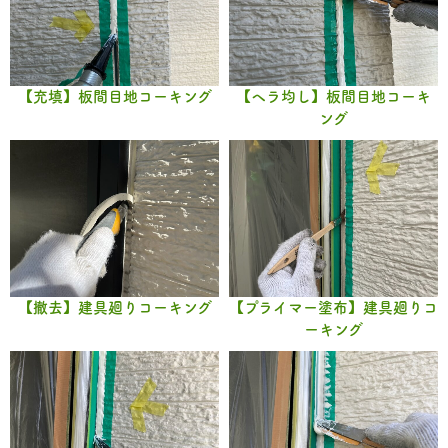
【充填】板間目地コーキング
【ヘラ均し】板間目地コーキ
ング
【撤去】建具廻りコーキング
【プライマー塗布】建具廻りコ
ーキング