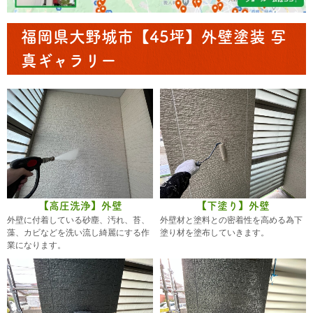
福岡県大野城市【45坪】外壁塗装 写
真ギャラリー
【高圧洗浄】外壁
【下塗り】外壁
外壁に付着している砂塵、汚れ、苔、
外壁材と塗料との密着性を高める為下
藻、カビなどを洗い流し綺麗にする作
塗り材を塗布していきます。
業になります。