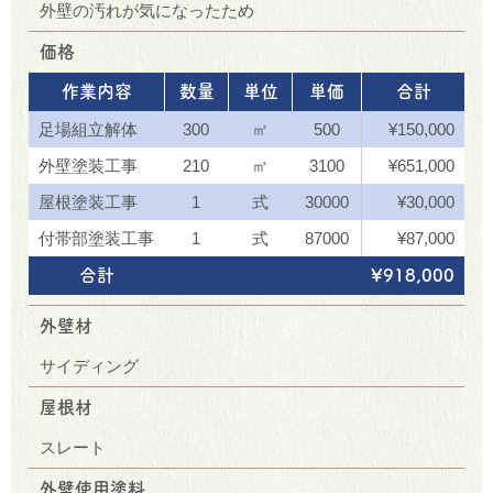
外壁の汚れが気になったため
価格
作業内容
数量
単位
単価
合計
足場組立解体
300
㎡
500
¥150,000
外壁塗装工事
210
㎡
3100
¥651,000
屋根塗装工事
1
式
30000
¥30,000
付帯部塗装工事
1
式
87000
¥87,000
合計
¥918,000
外壁材
サイディング
屋根材
スレート
外壁使用塗料