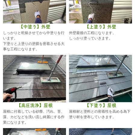
【中塗り】外壁
【上塗り】外壁
しっかりと乾燥させてから中塗りを行
外壁最後の工程になります。
います。
しっかり塗っていきます。
下塗りと上塗りの塗膜を密着させる大
事な工程になります。
【高圧洗浄】屋根
【下塗り】屋根
屋根に付着している砂塵、汚れ、苔、
屋根材と塗料との密着性を高める為下
藻、カビなどを洗い流し綺麗にする作
塗り材を塗布していきます。
業になります。