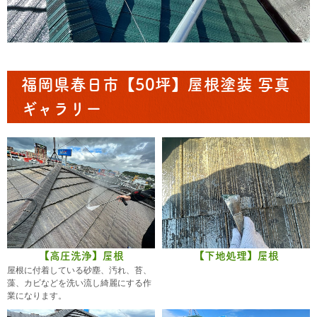
福岡県春日市【50坪】屋根塗装 写真
ギャラリー
【高圧洗浄】屋根
【下地処理】屋根
屋根に付着している砂塵、汚れ、苔、
藻、カビなどを洗い流し綺麗にする作
業になります。