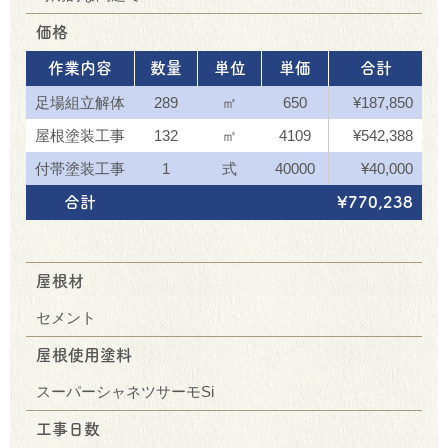
価格
作業内容
数量
単位
単価
合計
足場組立解体
289
㎡
650
¥187,850
屋根塗装工事
132
㎡
4109
¥542,388
付帯塗装工事
1
式
40000
¥40,000
合計
¥770,238
屋根材
セメント
屋根使用塗料
スーパーシャネツサーモSi
工事日数