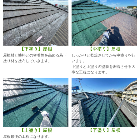
【下塗り】屋根
【中塗り】屋根
屋根材と塗料との密着性を高める為下
しっかりと乾燥させてから中塗りを行
塗り材を塗布していきます。
います。
下塗りと上塗りの塗膜を密着させる大
事な工程になります。
【上塗り】屋根
【下塗り】屋根
屋根最後の工程になります。