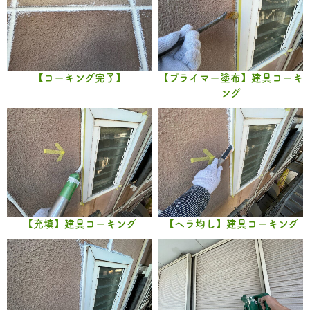
【コーキング完了】
【プライマー塗布】建具コーキ
ング
【充填】建具コーキング
【ヘラ均し】建具コーキング