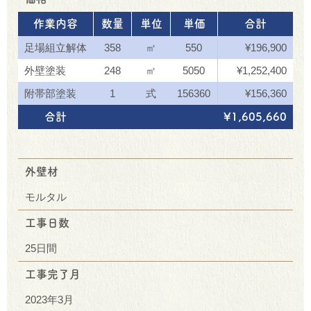
作業内容
数量
単位
単価
合計
足場組立解体
358
㎡
550
¥196,900
外壁塗装
248
㎡
5050
¥1,252,400
附帯部塗装
1
式
156360
¥156,360
合計
¥1,605,660
外壁材
モルタル
工事日数
25日間
工事完了月
2023年3月