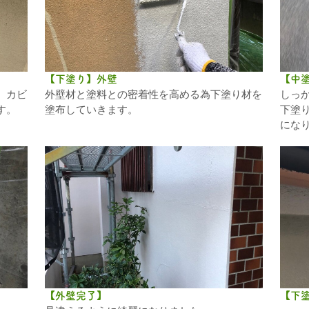
【下塗り】外壁
【中
、カビ
外壁材と塗料との密着性を高める為下塗り材を
しっ
す。
塗布していきます。
下塗
にな
【外壁完了】
【下