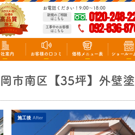
お電話ください！9:00～18:00
0120-248-2
新規のご相談
はこちら
092-836-87
工事中のお客様
はこちら
会社案内
お客様の口コミ
価格メニュー表
ショールー
岡市南区【35坪】外壁
施工後
After