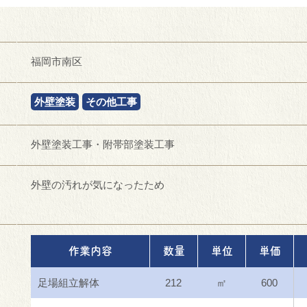
福岡市南区
外壁塗装
その他工事
外壁塗装工事・附帯部塗装工事
外壁の汚れが気になったため
作業内容
数量
単位
単価
足場組立解体
212
㎡
600