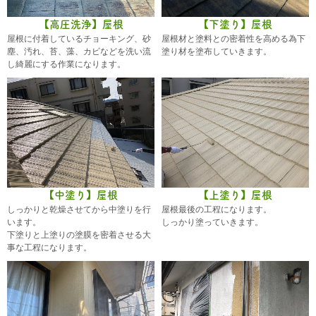
【高圧洗浄】屋根
【下塗り】屋根
屋根に付着しているチョーキング、砂
屋根材と塗料との密着性を高める為下
塵、汚れ、苔、藻、カビなどを洗い流
塗り材を塗布していきます。
し綺麗にする作業になります。
【中塗り】屋根
【上塗り】屋根
しっかりと乾燥させてから中塗りを行
屋根最後の工程になります。
います。
しっかり塗っていきます。
下塗りと上塗りの塗膜を密着させる大
事な工程になります。