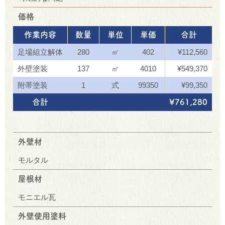
価格
作業内容
数量
単位
単価
合計
足場組立解体
280
㎡
402
¥112,560
外壁塗装
137
㎡
4010
¥549,370
附帯塗装
1
式
99350
¥99,350
合計
¥761,280
外壁材
モルタル
屋根材
モニエル瓦
外壁使用塗料