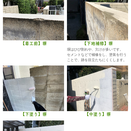
【着工前】塀
【下地補修】塀
塀はひび割れや、欠けが多いです。
セメントなどで補修をし、塗装を行う
ことで、跡を目立たちにくくします。
【下塗り】塀
【中塗り】塀