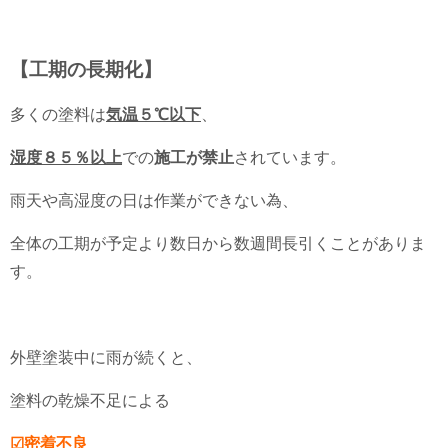
【工期の長期化】
多くの塗料は
気温５℃以下
、
湿度８５％以上
での
施工が禁止
されています。
雨天や高湿度の日は作業ができない為、
全体の工期が予定より数日から数週間長引くことがありま
す。
外壁塗装中に雨が続くと、
塗料の乾燥不足による
☑密着不良