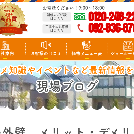
お電話ください！9:00～18:00
0120-248-2
新規のご相談
はこちら
092-836-87
工事中のお客様
はこちら
会社案内
お客様の口コミ
価格メニュー表
ショールー
マメ知識やイベントなど最新情報を
現場ブログ
の外壁 メリット・デメリ