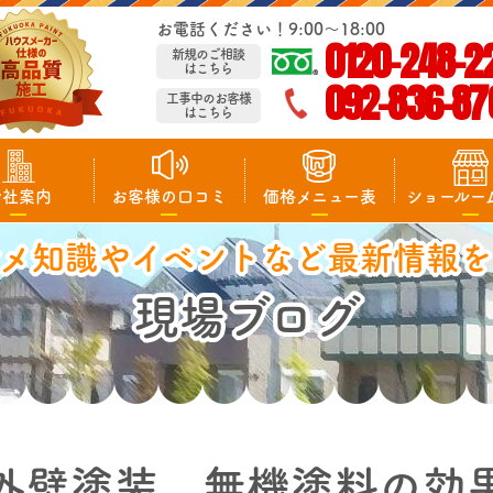
お電話ください！9:00～18:00
0120-248-2
新規のご相談
はこちら
092-836-87
工事中のお客様
はこちら
会社案内
お客様の口コミ
価格メニュー表
ショールー
マメ知識やイベントなど最新情報を
現場ブログ
外壁塗装 無機塗料の効