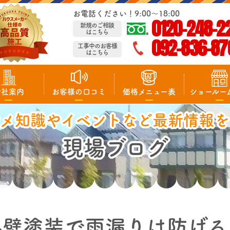
お電話ください！9:00～18:00
0120-248-2
新規のご相談
はこちら
092-836-87
工事中のお客様
はこちら
会社案内
お客様の口コミ
価格メニュー表
ショールー
マメ知識やイベントなど最新情報を
現場ブログ
外壁塗装で雨漏りは防げる