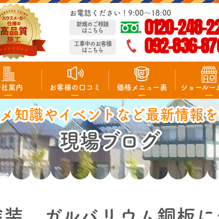
お電話ください！9:00～18:00
0120-248-2
新規のご相談
はこちら
092-836-87
工事中のお客様
はこちら
会社案内
お客様の口コミ
価格メニュー表
ショールー
マメ知識やイベントなど最新情報を
現場ブログ
塗装 ガルバリウム銅板に