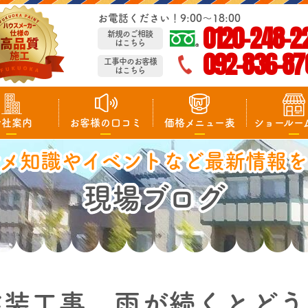
お電話ください！9:00～18:00
0120-248-2
新規のご相談
はこちら
092-836-87
工事中のお客様
はこちら
会社案内
お客様の口コミ
価格メニュー表
ショールー
マメ知識やイベントなど最新情報を
現場ブログ
塗装工事 雨が続くとどう