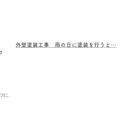
外壁塗装工事 雨の日に塗装を行うと…
ク
づに、