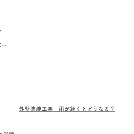
？
と…
外壁塗装工事 雨が続くとどうなる？