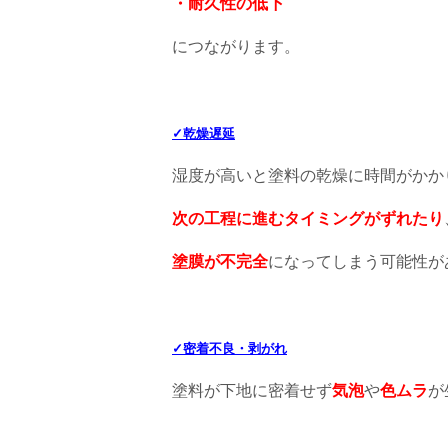
・耐久性の低下
につながります。
✓乾燥遅延
湿度が高いと塗料の乾燥に時間がかか
次の工程に進むタイミングがずれたり
塗膜が不完全
になってしまう可能性が
✓密着不良・剥がれ
塗料が下地に密着せず
気泡
や
色ムラ
が