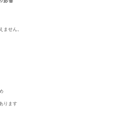
の影響
えません。
、
め
あります