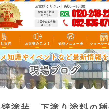
お電話ください！9:00～18:00
0120-248-2
新規のご相談
はこちら
092-836-87
工事中のお客様
はこちら
会社案内
お客様の口コミ
価格メニュー表
ショールー
マメ知識やイベントなど最新情報を
現場ブログ
外壁塗装 下塗り塗料の種