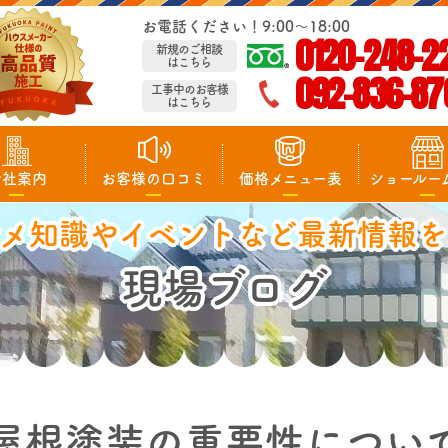
お電話ください！9:00～18:00
0120-248-2
新規のご相談
はこちら
092-836-87
工事中のお客様
はこちら
会社案内
お客様の口コミ
価格メニュー表
ショールー
マメ知識やイベントなど最新情報を
現場ブログ
屋根塗装の重要性につい