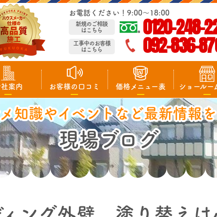
お電話ください！9:00～18:00
0120-248-2
新規のご相談
はこちら
092-836-87
工事中のお客様
はこちら
会社案内
お客様の口コミ
価格メニュー表
ショールー
マメ知識やイベントなど最新情報を
現場ブログ
ディング外壁 塗り替えは