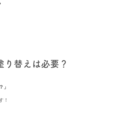
？
塗り替えは必要？
？」
す！