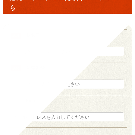
ら
お名前
必須
携帯番号
必須
Email
任意