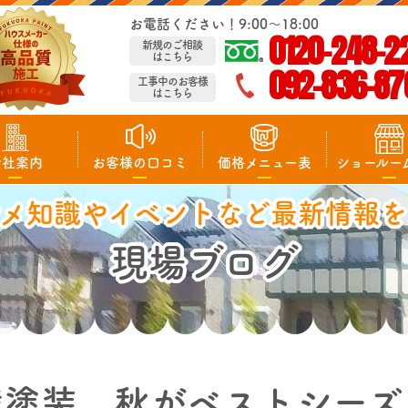
お電話ください！9:00～18:00
0120-248-2
新規のご相談
はこちら
092-836-87
工事中のお客様
はこちら
会社案内
お客様の口コミ
価格メニュー表
ショールー
マメ知識やイベントなど最新情報を
現場ブログ
壁塗装 秋がベストシーズ