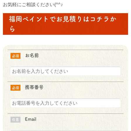
お気軽にご相談ください(^^♪
福岡ペイントでお見積りはコチラか
ら
お名前
必須
携帯番号
必須
Email
任意