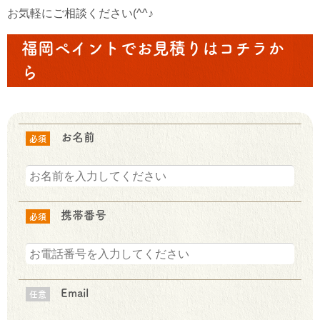
お気軽にご相談ください(^^♪
福岡ペイントでお見積りはコチラか
ら
お名前
必須
携帯番号
必須
Email
任意