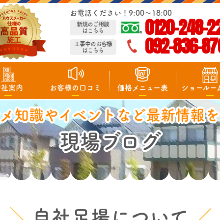
お電話ください！9:00～18:00
0120-248-2
新規のご相談
はこちら
092-836-87
工事中のお客様
はこちら
会社案内
お客様の口コミ
価格メニュー表
ショールー
マメ知識やイベントなど最新情報を
現場ブログ
自社足場について