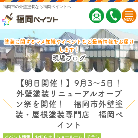
福岡市の外壁塗装なら福岡ペイントへ
MENU
塗装に関するマメ知識やイベントなど最新情報をお届け
します！
現場ブログ
【明日開催！】9月3～5日！
外壁塗装リニューアルオープ
ン祭を開催！ 福岡市外壁塗
装・屋根塗装専門店 福岡ペ
イント
イベント情報
お知らせ
ショールーム
チラシ