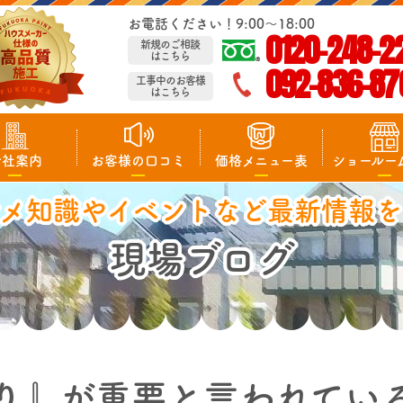
お電話ください！9:00～18:00
0120-248-2
新規のご相談
はこちら
092-836-87
工事中のお客様
はこちら
会社案内
お客様の口コミ
価格メニュー表
ショールー
マメ知識やイベントなど最新情報を
現場ブログ
り』が重要と言われてい