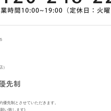
５
店）
優先制
約優先制とさせていただきます。
願い致します)