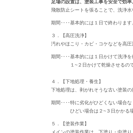
足場の設置は、塗装工事を安全で効率
飛散防止シートを張ることで、洗浄水
期間‥‥基本的には１日で終わります
３．【高圧洗浄】
汚れやほこり・カビ・コケなどを高圧
期間‥‥基本的には１日かけて洗浄を
１~２日かけて乾燥させるので
４．【下地処理・養生】
下地処理は、剥がれそうな古い塗装の
期間‥‥特に劣化がひどくない場合な
ひどい場合は２~３日かかる場
５．【塗装作業】
メインの塗装作業は、下塗り・中塗り