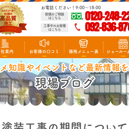
お電話ください！9:00～18:00
0120-248-2
新規のご相談
はこちら
092-836-87
工事中のお客様
はこちら
会社案内
お客様の口コミ
価格メニュー表
ショールー
マメ知識やイベントなど最新情報を
現場ブログ
塗装工事の期間について