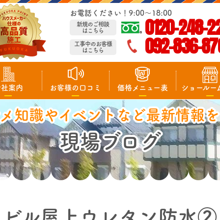
お電話ください！9:00～18:00
0120-248-2
新規のご相談
はこちら
092-836-87
工事中のお客様
はこちら
会社案内
お客様の口コミ
価格メニュー表
ショールー
マメ知識やイベントなど最新情報を
現場ブログ
ビル屋上ウレタン防水②